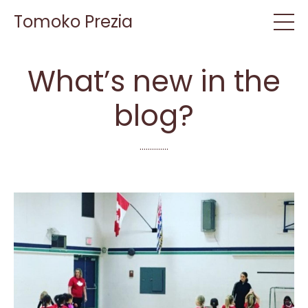
Tomoko Prezia
What’s new in the
blog?
..............