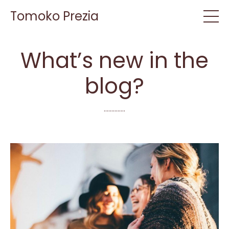
Tomoko Prezia
What’s new in the
blog?
..............